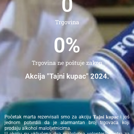
0
Trgovina
0
%
Trgovina ne poštuje zakon
Akcija "Tajni kupac" 2024.
Početak marta rezervisali smo za akciju 𝐓𝐚𝐣𝐧𝐢 𝐤𝐮𝐩𝐚𝐜 i još
jednom potvrdili da je alarmantan broj trgovaca koji
prodaju alkohol maloljetnicima.
U akciju su uključena dva maloljetna volontera Centra za