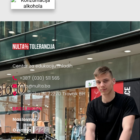
Centar za edukaciju mladih
+387 (030) 511 565
info@nulta.ba
Bosanska 131 72270 Travnik BiH
BRZI LINKOVI
Naslovna
O nama