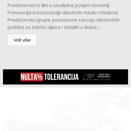
Predstavnici iz BiH u studijskoj posjeti Sloveniji:
Prevencija konzumacije alkohola među mladima
Predstavnici grupe posvećene razvoju alkoholnih
politika za zaštitu djece i mladih u Bosni i...
Vidi više