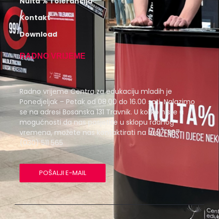
Nulta % Tolerancija
Kontakt
Download
RADNO VRIJEME
Radno vrijeme Centra za edukaciju mladih je
Ponedjeljak – Petak od 08.00 do 16.00 sati. Nalazimo
se na adresi Bosanska 131 Travnik. U koliko niste u
mogućnosti da nas posjetite u sklopu radnog
vremena, možete nas kontaktirati na broj +387
(030) 511 565
POŠALJI E-MAIL