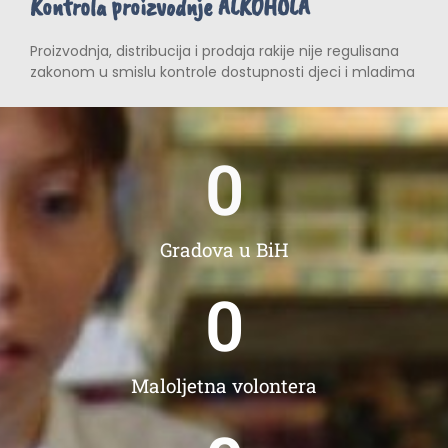
Kontrola proizvodnje ALKOHOLA
Proizvodnja, distribucija i prodaja rakije nije regulisana
zakonom u smislu kontrole dostupnosti djeci i mladima
0
Gradova u BiH
0
Maloljetna volontera