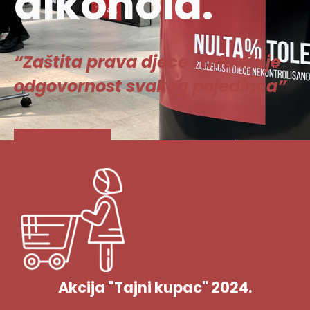
alkohola.
“Zaštita prava djece i mladih je
odgovornost svakog pojedinca”
Vidi više
Akcija "Tajni kupac" 2024.