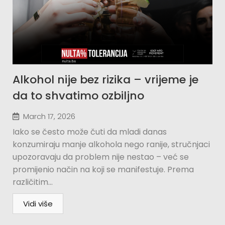
Alkohol nije bez rizika – vrijeme je
da to shvatimo ozbiljno
March 17, 2026
Iako se često može čuti da mladi danas
konzumiraju manje alkohola nego ranije, stručnjaci
upozoravaju da problem nije nestao – već se
promijenio način na koji se manifestuje. Prema
različitim...
Vidi više