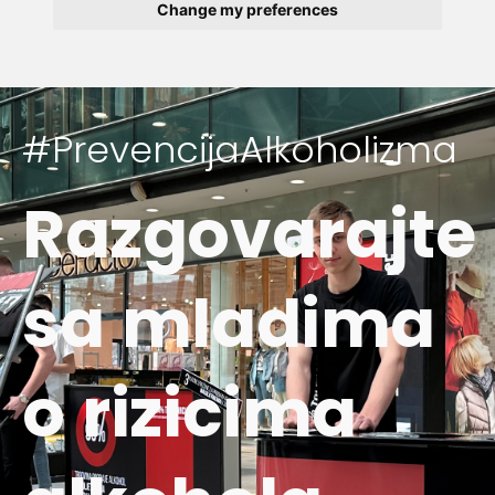
Change my preferences
#PrevencijaAlkoholizma
Razgovarajte
sa mladima
o rizicima