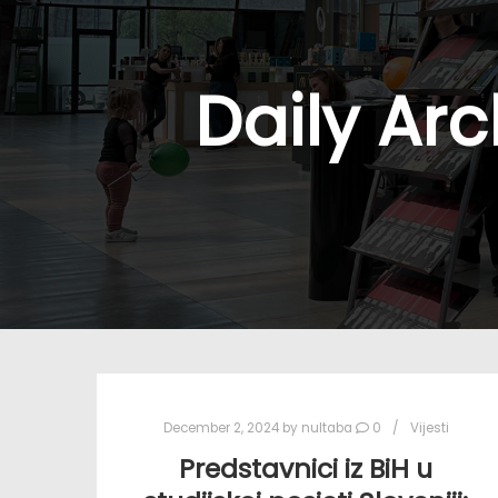
Daily Arc
December 2, 2024
by
nultaba
0
Vijesti
Predstavnici iz BiH u