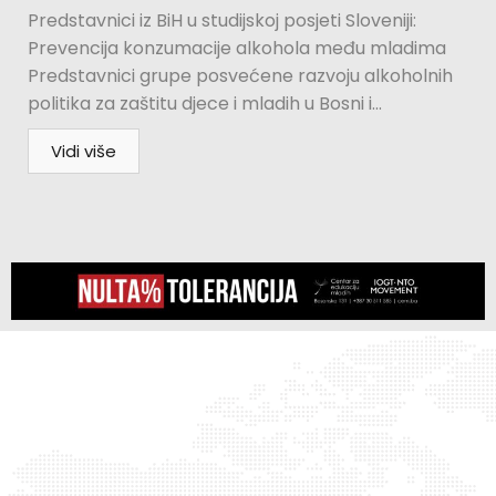
Predstavnici iz BiH u studijskoj posjeti Sloveniji:
Prevencija konzumacije alkohola među mladima
Predstavnici grupe posvećene razvoju alkoholnih
politika za zaštitu djece i mladih u Bosni i...
Vidi više