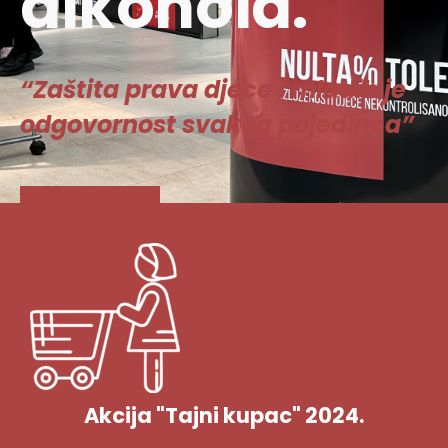
alkohola.
“Zaštita prava djece i mladih je
odgovornost svakog pojedinca”
Vidi više
Akcija "Tajni kupac" 2024.