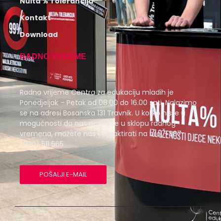
Nulta % Tolerancija
Kontakt
Download
RADNO VRIJEME
Radno vrijeme Centra za edukaciju mladih je
Ponedjeljak – Petak od 08.00 do 16.00 sati. Nalazimo
se na adresi Bosanska 131 Travnik. U koliko niste u
mogućnosti da nas posjetite u sklopu radnog
vremena, možete nas kontaktirati na broj +387
(030) 511 565
POŠALJI E-MAIL