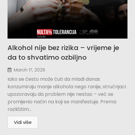
Alkohol nije bez rizika – vrijeme je
da to shvatimo ozbiljno
March 17, 2026
Iako se često može čuti da mladi danas
konzumiraju manje alkohola nego ranije, stručnjaci
upozoravaju da problem nije nestao – već se
promijenio način na koji se manifestuje. Prema
različitim...
Vidi više