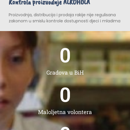
Kontrola proizvodnje ALKOHOLA
Proizvodnja, distribucija i prodaja rakije nije regulisana
zakonom u smislu kontrole dostupnosti djeci i mladima
0
Gradova u BiH
0
Maloljetna volontera