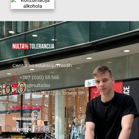
Centar za edukaciju mladih
+387 (030) 511 565
info@nulta.ba
Bosanska 131 72270 Travnik BiH
BRZI LINKOVI
Naslovna
O nama