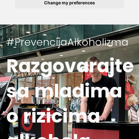
Change my preferences
#PrevencijaAlkoholizma
Razgovarajte
sa mladima
o rizicima