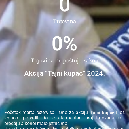
0
Trgovina
0
%
Trgovina ne poštuje zakon
Akcija "Tajni kupac" 2024.
Početak marta rezervisali smo za akciju 𝐓𝐚𝐣𝐧𝐢 𝐤𝐮𝐩𝐚𝐜 i još
jednom potvrdili da je alarmantan broj trgovaca koji
prodaju alkohol maloljetnicima.
U akciju su uključena dva maloljetna volontera Centra za