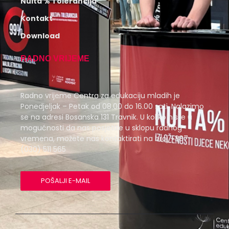
Nulta % Tolerancija
Kontakt
Download
RADNO VRIJEME
Radno vrijeme Centra za edukaciju mladih je
Ponedjeljak – Petak od 08.00 do 16.00 sati. Nalazimo
se na adresi Bosanska 131 Travnik. U koliko niste u
mogućnosti da nas posjetite u sklopu radnog
vremena, možete nas kontaktirati na broj +387
(030) 511 565
POŠALJI E-MAIL