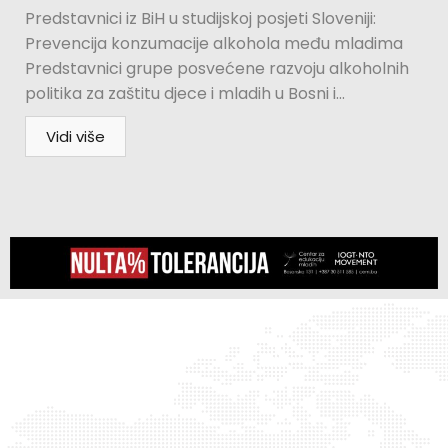
Predstavnici iz BiH u studijskoj posjeti Sloveniji:
Prevencija konzumacije alkohola među mladima
Predstavnici grupe posvećene razvoju alkoholnih
politika za zaštitu djece i mladih u Bosni i...
Vidi više