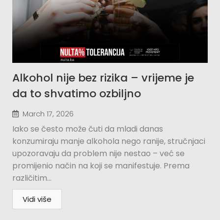
Alkohol nije bez rizika – vrijeme je
da to shvatimo ozbiljno
March 17, 2026
Iako se često može čuti da mladi danas
konzumiraju manje alkohola nego ranije, stručnjaci
upozoravaju da problem nije nestao – već se
promijenio način na koji se manifestuje. Prema
različitim...
Vidi više