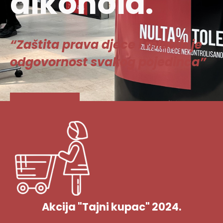
alkohola.
“Zaštita prava djece i mladih je
odgovornost svakog pojedinca”
Vidi više
Akcija "Tajni kupac" 2024.