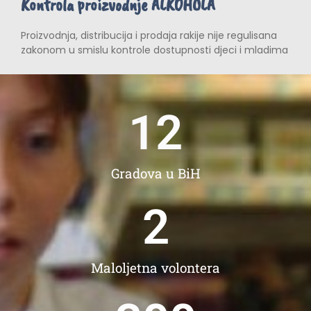
Kontrola proizvodnje ALKOHOLA
Proizvodnja, distribucija i prodaja rakije nije regulisana
zakonom u smislu kontrole dostupnosti djeci i mladima
12
Gradova u BiH
2
Maloljetna volontera