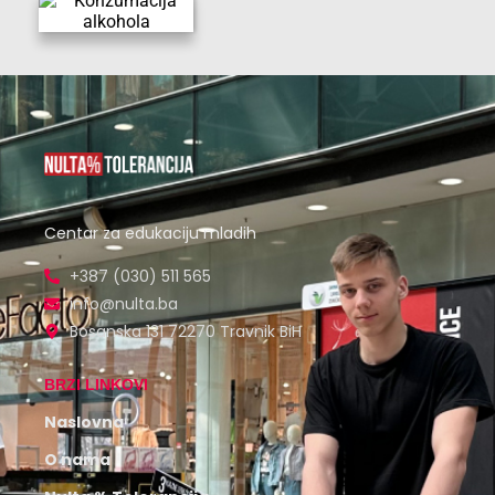
Centar za edukaciju mladih
+387 (030) 511 565
info@nulta.ba
Bosanska 131 72270 Travnik BiH
BRZI LINKOVI
Naslovna
O nama