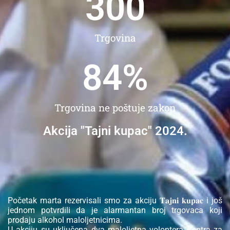
300
Trgovina
84
%
Trgovina ne poštuje zakon
Akcija "Tajni kupac" 2024.
Početak marta rezervisali smo za akciju 𝐓𝐚𝐣𝐧𝐢 𝐤𝐮𝐩𝐚𝐜 i još
jednom potvrdili da je alarmantan broj trgovaca koji
prodaju alkohol maloljetnicima.
U akciju su uključena dva maloljetna volontera Centra za