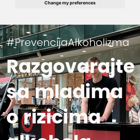
Change my preferences
#PrevencijaAlkoholizma
Razgovarajte
sa mladima
o rizicima