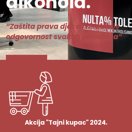
alkohola.
“Zaštita prava djece i mladih je
odgovornost svakog pojedinca”
Vidi više
Akcija "Tajni kupac" 2024.