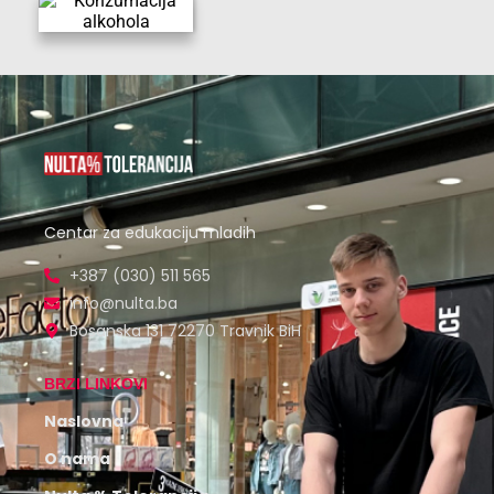
Centar za edukaciju mladih
+387 (030) 511 565
info@nulta.ba
Bosanska 131 72270 Travnik BiH
BRZI LINKOVI
Naslovna
O nama