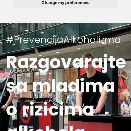
Change my preferences
#PrevencijaAlkoholizma
Razgovarajte
sa mladima
o rizicima