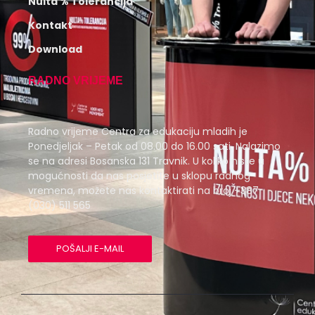
Nulta % Tolerancija
Kontakt
Download
RADNO VRIJEME
Radno vrijeme Centra za edukaciju mladih je
Ponedjeljak – Petak od 08.00 do 16.00 sati. Nalazimo
se na adresi Bosanska 131 Travnik. U koliko niste u
mogućnosti da nas posjetite u sklopu radnog
vremena, možete nas kontaktirati na broj +387
(030) 511 565
POŠALJI E-MAIL