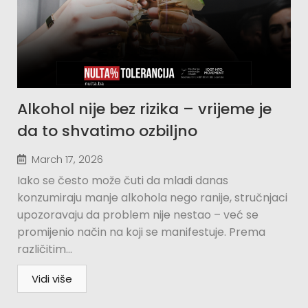
Alkohol nije bez rizika – vrijeme je
da to shvatimo ozbiljno
March 17, 2026
Iako se često može čuti da mladi danas
konzumiraju manje alkohola nego ranije, stručnjaci
upozoravaju da problem nije nestao – već se
promijenio način na koji se manifestuje. Prema
različitim...
Vidi više