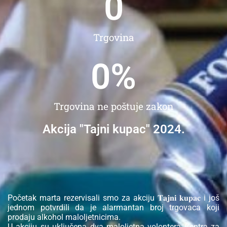
0
Trgovina
0
%
Trgovina ne poštuje zakon
Akcija "Tajni kupac" 2024.
Početak marta rezervisali smo za akciju 𝐓𝐚𝐣𝐧𝐢 𝐤𝐮𝐩𝐚𝐜 i još
jednom potvrdili da je alarmantan broj trgovaca koji
prodaju alkohol maloljetnicima.
U akciju su uključena dva maloljetna volontera Centra za