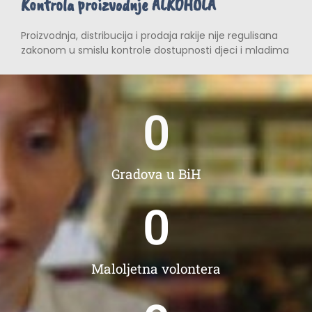
Kontrola proizvodnje ALKOHOLA
Proizvodnja, distribucija i prodaja rakije nije regulisana
zakonom u smislu kontrole dostupnosti djeci i mladima
0
Gradova u BiH
0
Maloljetna volontera