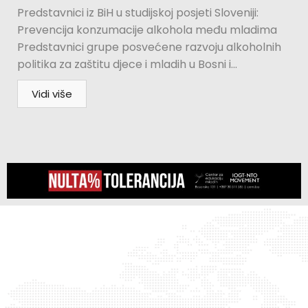
Predstavnici iz BiH u studijskoj posjeti Sloveniji:
Prevencija konzumacije alkohola među mladima
Predstavnici grupe posvećene razvoju alkoholnih
politika za zaštitu djece i mladih u Bosni i...
Vidi više