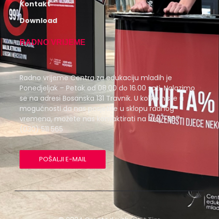
Kontakt
Download
RADNO VRIJEME
Radno vrijeme Centra za edukaciju mladih je
Ponedjeljak – Petak od 08.00 do 16.00 sati. Nalazimo
se na adresi Bosanska 131 Travnik. U koliko niste u
mogućnosti da nas posjetite u sklopu radnog
vremena, možete nas kontaktirati na broj +387
(030) 511 565
POŠALJI E-MAIL