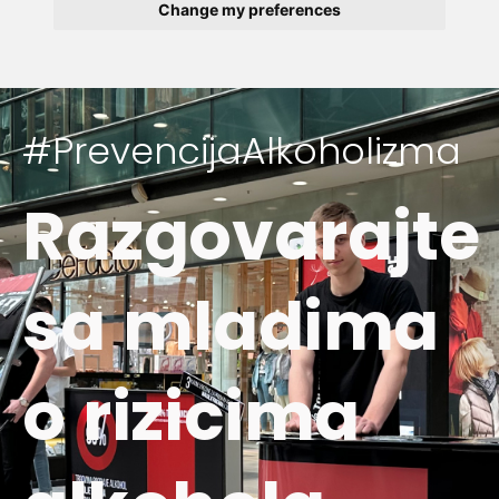
Change my preferences
#PrevencijaAlkoholizma
Razgovarajte
sa mladima
o rizicima