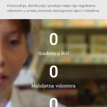
Proizvodnja, distribucija i prodaja rakije nije regulisana
zakonom u smislu kontrole dostupnosti djeci i mladima
0
Gradova u BiH
0
Maloljetna volontera
0