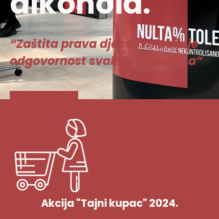
alkohola.
“Zaštita prava djece i mladih je
odgovornost svakog pojedinca”
Vidi više
Akcija "Tajni kupac" 2024.