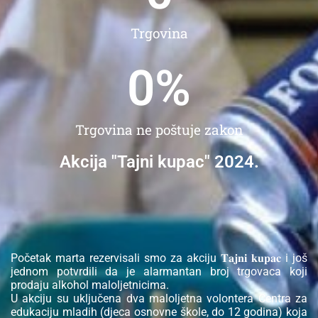
Trgovina
0
%
Trgovina ne poštuje zakon
Akcija "Tajni kupac" 2024.
Početak marta rezervisali smo za akciju 𝐓𝐚𝐣𝐧𝐢 𝐤𝐮𝐩𝐚𝐜 i još
jednom potvrdili da je alarmantan broj trgovaca koji
prodaju alkohol maloljetnicima.
U akciju su uključena dva maloljetna volontera Centra za
edukaciju mladih (djeca osnovne škole, do 12 godina) koja