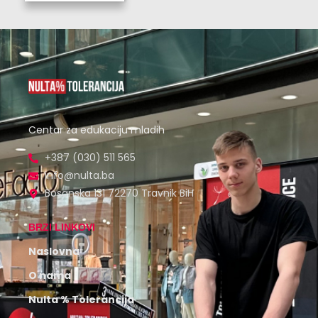
Centar za edukaciju mladih
+387 (030) 511 565
info@nulta.ba
Bosanska 131 72270 Travnik BiH
BRZI LINKOVI
Naslovna
O nama
Nulta % Tolerancija