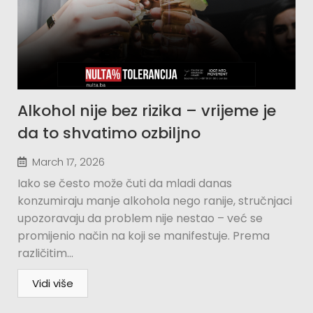
Alkohol nije bez rizika – vrijeme je
da to shvatimo ozbiljno
March 17, 2026
Iako se često može čuti da mladi danas
konzumiraju manje alkohola nego ranije, stručnjaci
upozoravaju da problem nije nestao – već se
promijenio način na koji se manifestuje. Prema
različitim...
Vidi više