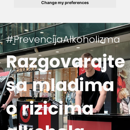
Change my preferences
#PrevencijaAlkoholizma
Razgovarajte
sa mladima
o rizicima