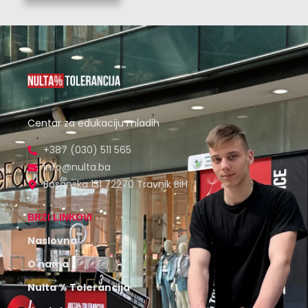
Centar za edukaciju mladih
+387 (030) 511 565
info@nulta.ba
Bosanska 131 72270 Travnik BiH
BRZI LINKOVI
Naslovna
O nama
Nulta % Tolerancija