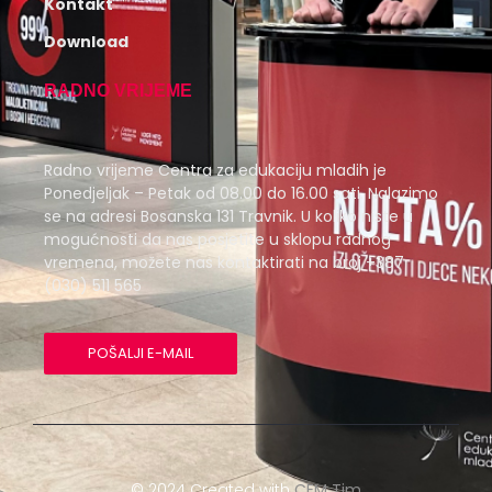
Kontakt
Download
RADNO VRIJEME
Radno vrijeme Centra za edukaciju mladih je
Ponedjeljak – Petak od 08.00 do 16.00 sati. Nalazimo
se na adresi Bosanska 131 Travnik. U koliko niste u
mogućnosti da nas posjetite u sklopu radnog
vremena, možete nas kontaktirati na broj +387
(030) 511 565
POŠALJI E-MAIL
© 2024 Created with
CEM Tim