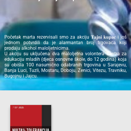
Početak marta rezervisali smo za akciju 𝐓𝐚𝐣𝐧𝐢 𝐤𝐮𝐩𝐚𝐜 i još
jednom potvrdili da je alarmantan broj trgovaca koji
prodaju alkohol maloljetnicima.
U akciju su uključena dva maloljetna volontera Centra za
edukaciju mladih (djeca osnovne škole, do 12 godina) koja
su obišla 100 nasumično odabranih trgovina u Sarajevu,
Banja Luci, Tuzli, Mostaru, Doboju, Zenici, Vitezu, Travniku,
Bugojnu i Jajcu.