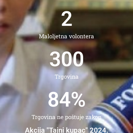
2
Maloljetna volontera
300
Trgovina
84
%
Trgovina ne poštuje zakon
Akcija "Tajni kupac" 2024.