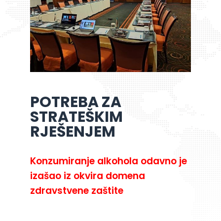
POTREBA ZA
STRATEŠKIM
RJEŠENJEM
Konzumiranje alkohola odavno je
izašao iz okvira domena
zdravstvene zaštite