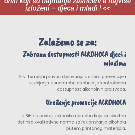
onih koji su najmanje zaštićeni a najviše
izloženi – djeca i mladi ! <<
Zalažemo se za:
Zabrana dostupnosti ALKOHOLA djeci i
mladima
Prvi temeljni pravac djelovanja s ciljem prevencije i
suzbijanja zloupotrebe alkohola je kontrolisana
dostupnost alkoholnih proizvoda.
Uređenje promocije ALKOHOLA
U BiH ne postoji zakonska odredba koja eksplicitno
definira kvalitativne norme za reklamiranje alkohola
putem printanog materijala.