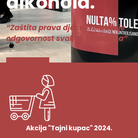
alkohola.
“Zaštita prava djece i mladih je
odgovornost svakog pojedinca”
Vidi više
Akcija "Tajni kupac" 2024.