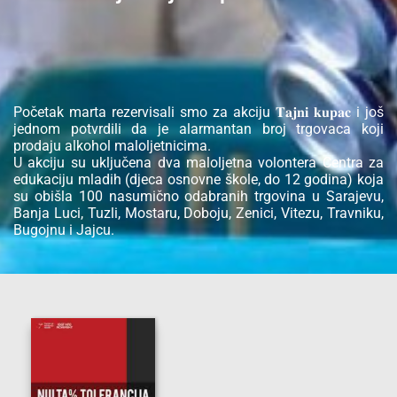
Početak marta rezervisali smo za akciju 𝐓𝐚𝐣𝐧𝐢 𝐤𝐮𝐩𝐚𝐜 i još
jednom potvrdili da je alarmantan broj trgovaca koji
prodaju alkohol maloljetnicima.
U akciju su uključena dva maloljetna volontera Centra za
edukaciju mladih (djeca osnovne škole, do 12 godina) koja
su obišla 100 nasumično odabranih trgovina u Sarajevu,
Banja Luci, Tuzli, Mostaru, Doboju, Zenici, Vitezu, Travniku,
Bugojnu i Jajcu.