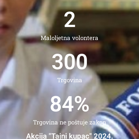
2
Maloljetna volontera
300
Trgovina
84
%
Trgovina ne poštuje zakon
Akcija "Tajni kupac" 2024.