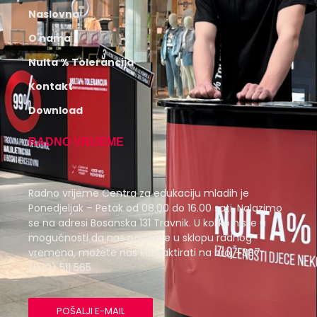
Naslovna
O nama
Nulta % Tolerancija
Kontakt
Download
RADNO VRIJEME
Radno vrijeme Centra za edukaciju mladih je
Ponedjeljak – Petak od 08.00 do 16.00 sati. Nalazimo
se na adresi Bosanska 131 Travnik. U koliko niste u
mogućnosti da nas posjetite u sklopu radnog
vremena, možete nas kontaktirati na broj +387
(030) 511 565
POŠALJI E-MAIL