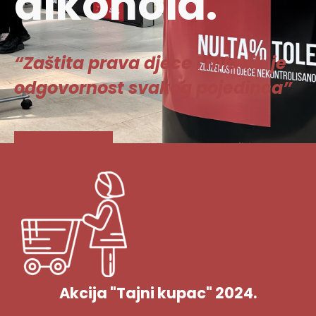
alkohola.
“Zaštita prava djece i mladih je
odgovornost svakog pojedinca”
Vidi više
Akcija "Tajni kupac" 2024.