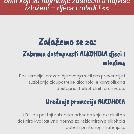
onih koji su najmanje zaštićeni a najviše
izloženi – djeca i mladi ! <<
Zalažemo se za:
Zabrana dostupnosti ALKOHOLA djeci i
mladima
Prvi temeljni pravac djelovanja s ciljem prevencije i
suzbijanja zloupotrebe alkohola je kontrolisana
dostupnost alkoholnih proizvoda.
Uređenje promocije ALKOHOLA
U BiH ne postoji zakonska odredba koja eksplicitno
definira kvalitativne norme za reklamiranje alkohola
putem printanog materijala.