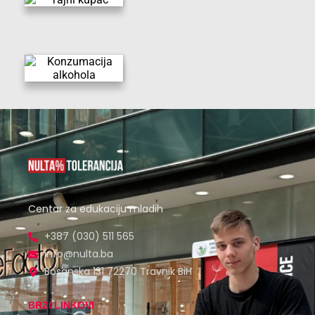
Centar za edukaciju mladih
+387 (030) 511 565
info@nulta.ba
Bosanska 131 72270 Travnik BiH
BRZI LINKOVI