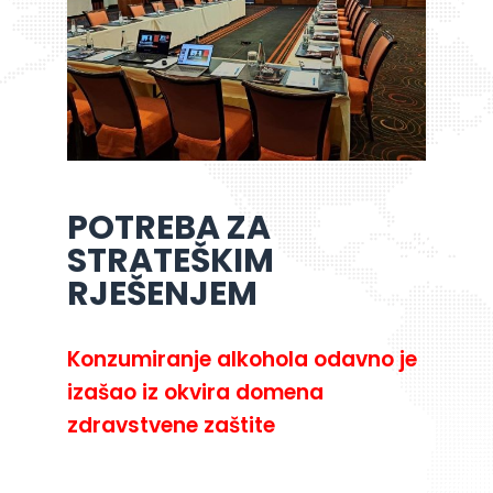
POTREBA ZA
STRATEŠKIM
RJEŠENJEM
Konzumiranje alkohola odavno je
izašao iz okvira domena
zdravstvene zaštite