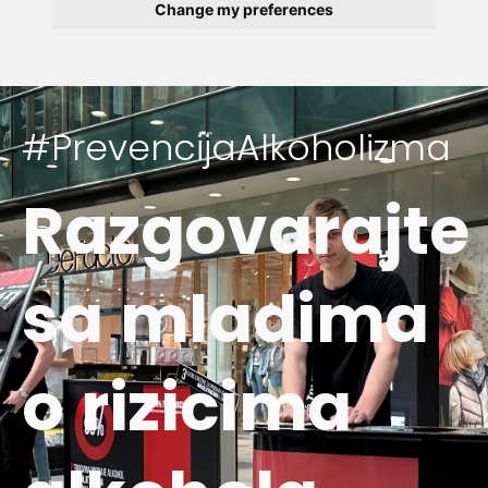
Change my preferences
#PrevencijaAlkoholizma
Razgovarajte
sa mladima
o rizicima