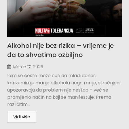
Alkohol nije bez rizika – vrijeme je
da to shvatimo ozbiljno
March 17, 2026
Iako se često može čuti da mladi danas
konzumiraju manje alkohola nego ranije, stručnjaci
upozoravaju da problem nije nestao – već se
promijenio način na koji se manifestuje. Prema
različitim...
Vidi više