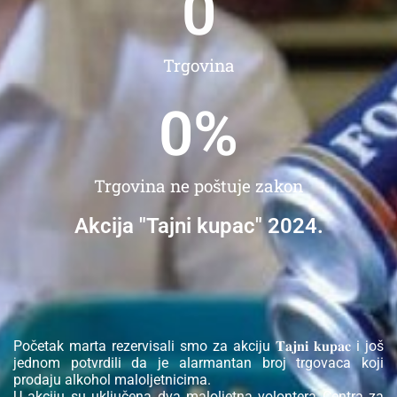
0
Trgovina
0
%
Trgovina ne poštuje zakon
Akcija "Tajni kupac" 2024.
Početak marta rezervisali smo za akciju 𝐓𝐚𝐣𝐧𝐢 𝐤𝐮𝐩𝐚𝐜 i još
jednom potvrdili da je alarmantan broj trgovaca koji
prodaju alkohol maloljetnicima.
U akciju su uključena dva maloljetna volontera Centra za