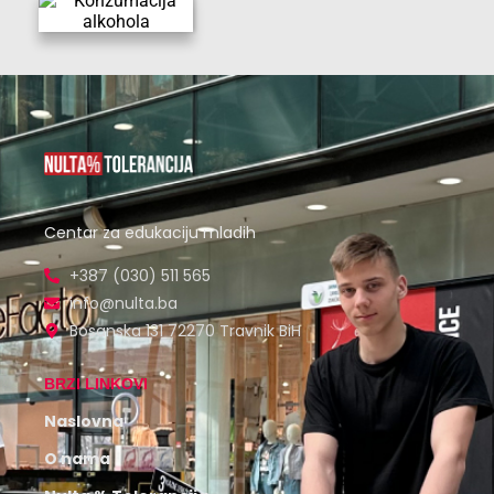
Centar za edukaciju mladih
+387 (030) 511 565
info@nulta.ba
Bosanska 131 72270 Travnik BiH
BRZI LINKOVI
Naslovna
O nama