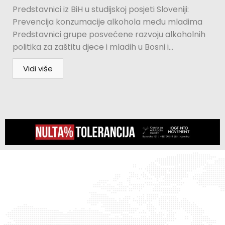
Predstavnici iz BiH u studijskoj posjeti Sloveniji:
Prevencija konzumacije alkohola među mladima
Predstavnici grupe posvećene razvoju alkoholnih
politika za zaštitu djece i mladih u Bosni i...
Vidi više