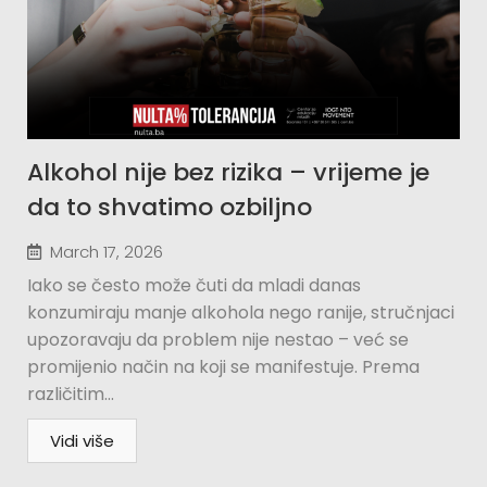
Alkohol nije bez rizika – vrijeme je
da to shvatimo ozbiljno
March 17, 2026
Iako se često može čuti da mladi danas
konzumiraju manje alkohola nego ranije, stručnjaci
upozoravaju da problem nije nestao – već se
promijenio način na koji se manifestuje. Prema
različitim...
Vidi više