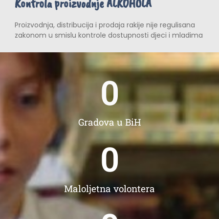
Kontrola proizvodnje ALKOHOLA
Proizvodnja, distribucija i prodaja rakije nije regulisana
zakonom u smislu kontrole dostupnosti djeci i mladima
0
Gradova u BiH
0
Maloljetna volontera