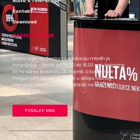
Nulta % Tolerancija
Kontakt
Download
RADNO VRIJEME
Radno vrijeme Centra za edukaciju mladih je
Ponedjeljak – Petak od 08.00 do 16.00 sati. Nalazimo
se na adresi Bosanska 131 Travnik. U koliko niste u
mogućnosti da nas posjetite u sklopu radnog
vremena, možete nas kontaktirati na broj +387
(030) 511 565
POŠALJI E-MAIL