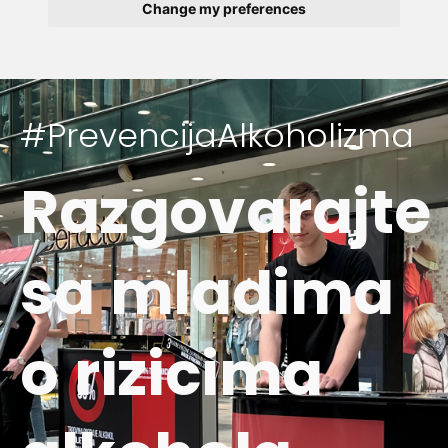
Change my preferences
#PrevencijaAlkoholizma
Razgovarajte
sa mladima
o rizicima