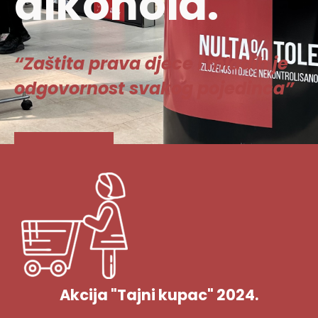
alkohola.
“Zaštita prava djece i mladih je
odgovornost svakog pojedinca”
Vidi više
Akcija "Tajni kupac" 2024.