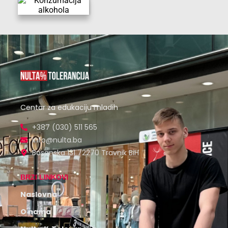
Centar za edukaciju mladih
+387 (030) 511 565
info@nulta.ba
Bosanska 131 72270 Travnik BiH
BRZI LINKOVI
Naslovna
O nama