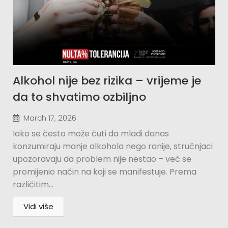
Alkohol nije bez rizika – vrijeme je
da to shvatimo ozbiljno
March 17, 2026
Iako se često može čuti da mladi danas
konzumiraju manje alkohola nego ranije, stručnjaci
upozoravaju da problem nije nestao – već se
promijenio način na koji se manifestuje. Prema
različitim...
Vidi više