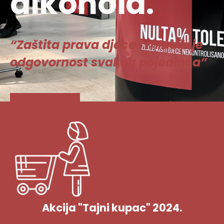
alkohola.
“Zaštita prava djece i mladih je
odgovornost svakog pojedinca”
Vidi više
Akcija "Tajni kupac" 2024.