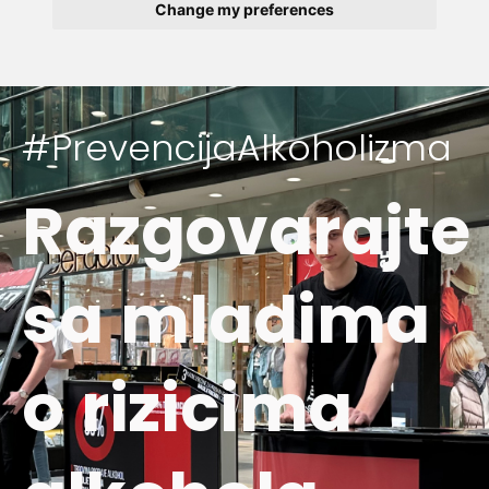
Change my preferences
#PrevencijaAlkoholizma
Razgovarajte
sa mladima
o rizicima