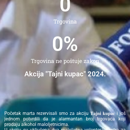
0
Trgovina
0
%
Trgovina ne poštuje zakon
Akcija "Tajni kupac" 2024.
Početak marta rezervisali smo za akciju 𝐓𝐚𝐣𝐧𝐢 𝐤𝐮𝐩𝐚𝐜 i još
jednom potvrdili da je alarmantan broj trgovaca koji
prodaju alkohol maloljetnicima.
U akciju su uključena dva maloljetna volontera Centra za