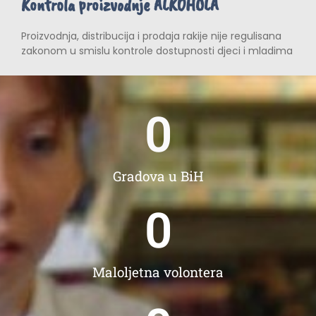
Kontrola proizvodnje ALKOHOLA
Proizvodnja, distribucija i prodaja rakije nije regulisana
zakonom u smislu kontrole dostupnosti djeci i mladima
0
Gradova u BiH
0
Maloljetna volontera