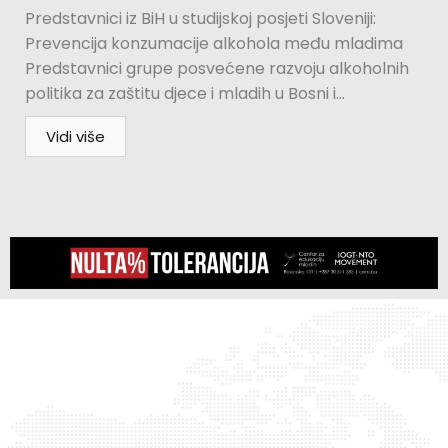
Predstavnici iz BiH u studijskoj posjeti Sloveniji:
Prevencija konzumacije alkohola među mladima
Predstavnici grupe posvećene razvoju alkoholnih
politika za zaštitu djece i mladih u Bosni i...
Vidi više