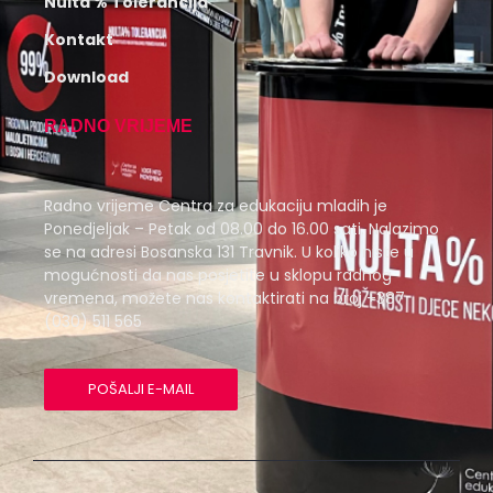
Nulta % Tolerancija
Kontakt
Download
RADNO VRIJEME
Radno vrijeme Centra za edukaciju mladih je
Ponedjeljak – Petak od 08.00 do 16.00 sati. Nalazimo
se na adresi Bosanska 131 Travnik. U koliko niste u
mogućnosti da nas posjetite u sklopu radnog
vremena, možete nas kontaktirati na broj +387
(030) 511 565
POŠALJI E-MAIL