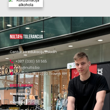
Centar za edukaciju mladih
+387 (030) 511 565
info@nulta.ba
Bosanska 131 72270 Travnik BiH
BRZI LINKOVI
Naslovna
O nama