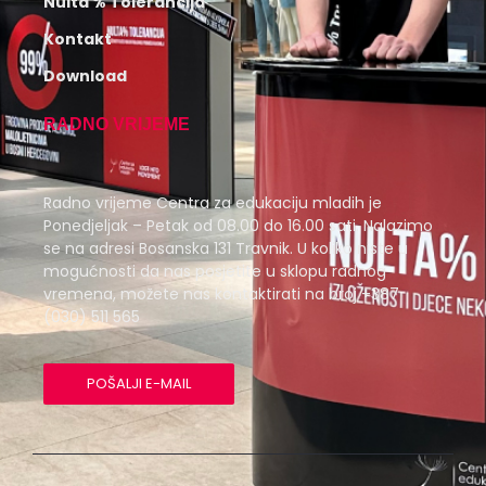
Nulta % Tolerancija
Kontakt
Download
RADNO VRIJEME
Radno vrijeme Centra za edukaciju mladih je
Ponedjeljak – Petak od 08.00 do 16.00 sati. Nalazimo
se na adresi Bosanska 131 Travnik. U koliko niste u
mogućnosti da nas posjetite u sklopu radnog
vremena, možete nas kontaktirati na broj +387
(030) 511 565
POŠALJI E-MAIL