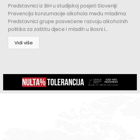
Predstavnici iz BiH u studijskoj posjeti Sloveniji:
Prevencija konzumacije alkohola među mladima
Predstavnici grupe posvećene razvoju alkoholnih
politika za zaštitu djece i mladih u Bosni i...
Vidi više