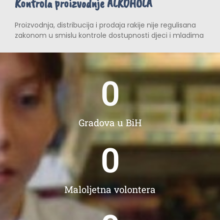
Kontrola proizvodnje ALKOHOLA
Proizvodnja, distribucija i prodaja rakije nije regulisana
zakonom u smislu kontrole dostupnosti djeci i mladima
0
Gradova u BiH
0
Maloljetna volontera