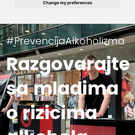
Change my preferences
#PrevencijaAlkoholizma
Razgovarajte
sa mladima
o rizicima