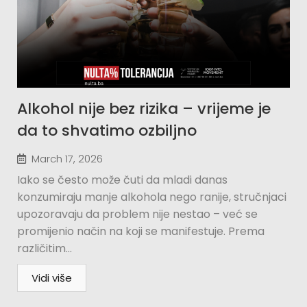
Alkohol nije bez rizika – vrijeme je
da to shvatimo ozbiljno
March 17, 2026
Iako se često može čuti da mladi danas
konzumiraju manje alkohola nego ranije, stručnjaci
upozoravaju da problem nije nestao – već se
promijenio način na koji se manifestuje. Prema
različitim...
Vidi više