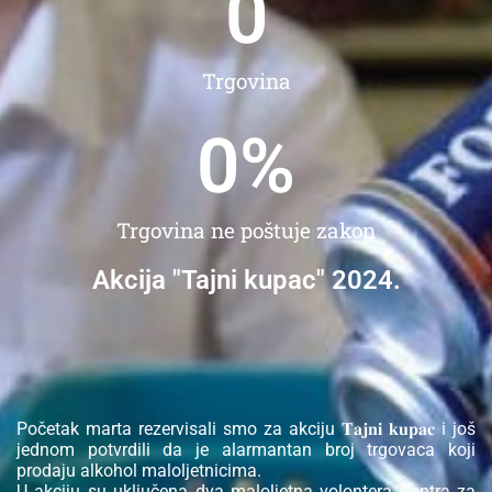
0
Trgovina
0
%
Trgovina ne poštuje zakon
Akcija "Tajni kupac" 2024.
Početak marta rezervisali smo za akciju 𝐓𝐚𝐣𝐧𝐢 𝐤𝐮𝐩𝐚𝐜 i još
jednom potvrdili da je alarmantan broj trgovaca koji
prodaju alkohol maloljetnicima.
U akciju su uključena dva maloljetna volontera Centra za