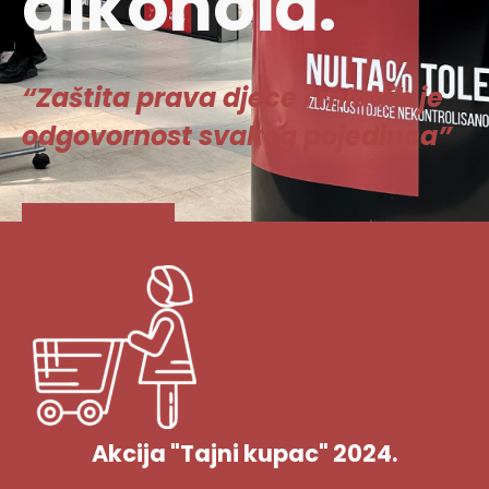
alkohola.
“Zaštita prava djece i mladih je
odgovornost svakog pojedinca”
Vidi više
Akcija "Tajni kupac" 2024.