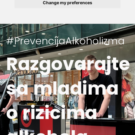
Change my preferences
#PrevencijaAlkoholizma
Razgovarajte
sa mladima
o rizicima