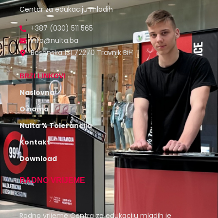
Centar za edukaciju mladih
+387 (030) 511 565
info@nulta.ba
Bosanska 131 72270 Travnik BiH
BRZI LINKOVI
Naslovna
O nama
Nulta % Tolerancija
Kontakt
Download
RADNO VRIJEME
Radno vrijeme Centra za edukaciju mladih je