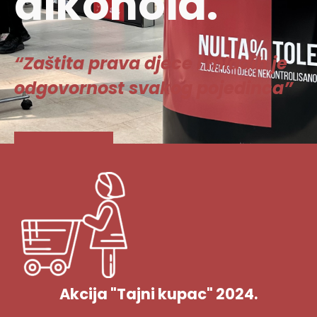
alkohola.
“Zaštita prava djece i mladih je
odgovornost svakog pojedinca”
Vidi više
Akcija "Tajni kupac" 2024.