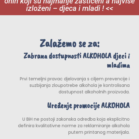
onih koji su najmanje zaštićeni a najviše
izloženi – djeca i mladi ! <<
Zalažemo se za:
Zabrana dostupnosti ALKOHOLA djeci i
mladima
Prvi temeljni pravac djelovanja s ciljem prevencije i
suzbijanja zloupotrebe alkohola je kontrolisana
dostupnost alkoholnih proizvoda.
Uređenje promocije ALKOHOLA
U BiH ne postoji zakonska odredba koja eksplicitno
definira kvalitativne norme za reklamiranje alkohola
putem printanog materijala.