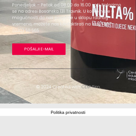
Ponedjeljak – Petak od 08.00 do 16.00 sati. Nalazimo
se na adresi Bosanska 131 Travnik. U koliko niste u
mogućnosti da nas posjetite u sklopu radnog
vremena, možete nas kontaktirati na broj +387
(030) 511 565
POŠALJI E-MAIL
© 2024 Created with
CEM Tim
Politika privatnosti
Update cookies preferences