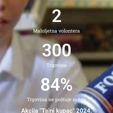
2
Maloljetna volontera
300
Trgovina
84
%
Trgovina ne poštuje zakon
Akcija "Tajni kupac" 2024.