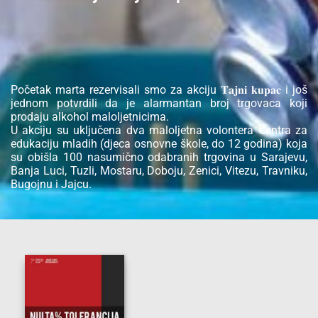
Početak marta rezervisali smo za akciju 𝐓𝐚𝐣𝐧𝐢 𝐤𝐮𝐩𝐚𝐜 i još
jednom potvrdili da je alarmantan broj trgovaca koji
prodaju alkohol maloljetnicima.
U akciju su uključena dva maloljetna volontera Centra za
edukaciju mladih (djeca osnovne škole, do 12 godina) koja
su obišla 100 nasumično odabranih trgovina u Sarajevu,
Banja Luci, Tuzli, Mostaru, Doboju, Zenici, Vitezu, Travniku,
Bugojnu i Jajcu.