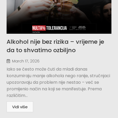
Alkohol nije bez rizika – vrijeme je
da to shvatimo ozbiljno
March 17, 2026
Iako se često može čuti da mladi danas
konzumiraju manje alkohola nego ranije, stručnjaci
upozoravaju da problem nije nestao – već se
promijenio način na koji se manifestuje. Prema
različitim...
Vidi više