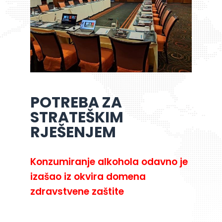
POTREBA ZA
STRATEŠKIM
RJEŠENJEM
Konzumiranje alkohola odavno je
izašao iz okvira domena
zdravstvene zaštite