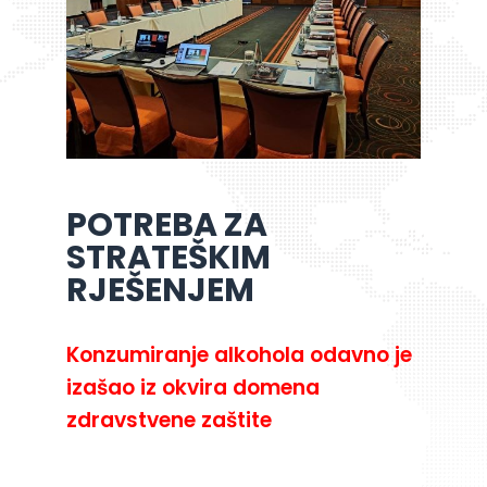
POTREBA ZA
STRATEŠKIM
RJEŠENJEM
Konzumiranje alkohola odavno je
izašao iz okvira domena
zdravstvene zaštite