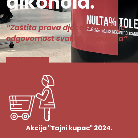
alkohola.
“Zaštita prava djece i mladih je
odgovornost svakog pojedinca”
Vidi više
Akcija "Tajni kupac" 2024.