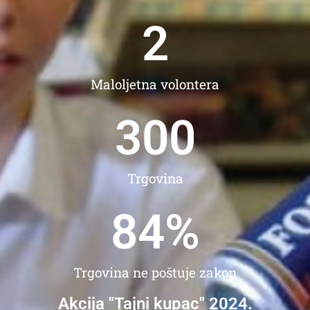
2
Maloljetna volontera
300
Trgovina
84
%
Trgovina ne poštuje zakon
Akcija "Tajni kupac" 2024.