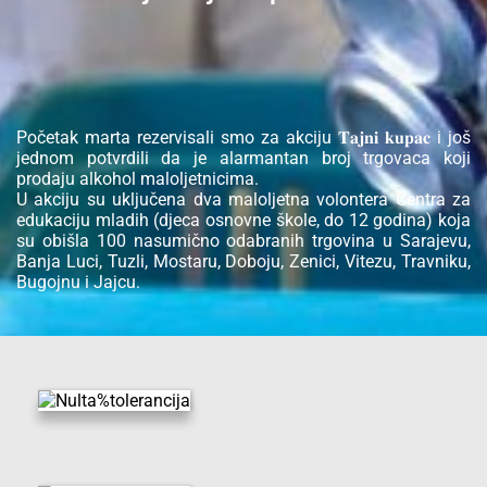
Početak marta rezervisali smo za akciju 𝐓𝐚𝐣𝐧𝐢 𝐤𝐮𝐩𝐚𝐜 i još
jednom potvrdili da je alarmantan broj trgovaca koji
prodaju alkohol maloljetnicima.
U akciju su uključena dva maloljetna volontera Centra za
edukaciju mladih (djeca osnovne škole, do 12 godina) koja
su obišla 100 nasumično odabranih trgovina u Sarajevu,
Banja Luci, Tuzli, Mostaru, Doboju, Zenici, Vitezu, Travniku,
Bugojnu i Jajcu.