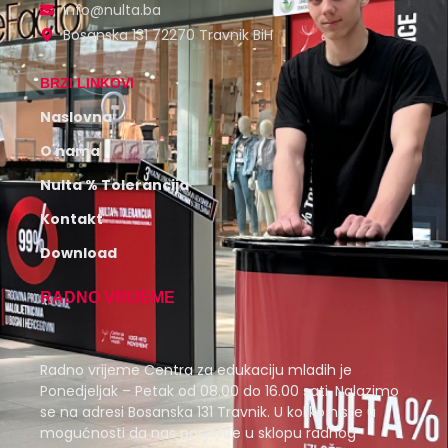
info@nulta.ba
Bosanska 131 72270 Travnik BiH
BRZI LINKOVI
Naslovna
O nama
Nulta % Tolerancija
Kontakt
Download
RADNO VRIJEME
Radno vrijeme Centra za edukaciju mladih je
Ponedjeljak – Petak od 08.00 do 16.00 sati. Nalazimo
se na adresi Bosanska 131 Travnik. U koliko niste u
mogućnosti da nas posjetite u sklopu radnog