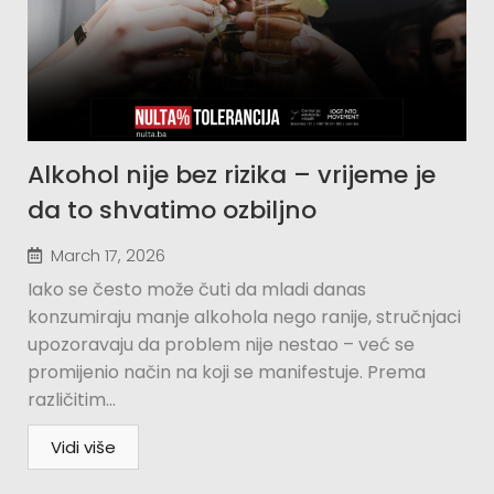
Alkohol nije bez rizika – vrijeme je
da to shvatimo ozbiljno
March 17, 2026
Iako se često može čuti da mladi danas
konzumiraju manje alkohola nego ranije, stručnjaci
upozoravaju da problem nije nestao – već se
promijenio način na koji se manifestuje. Prema
različitim...
Vidi više