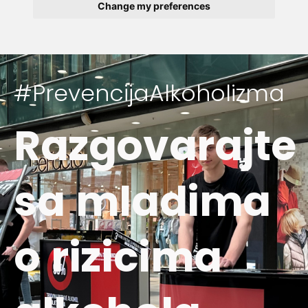
Change my preferences
#PrevencijaAlkoholizma
Razgovarajte
sa mladima
o rizicima