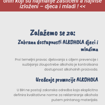
onih koji su najmanje zaštićeni a najviše
izloženi – djeca i mladi ! <<
Zalažemo se za:
Zabrana dostupnosti ALKOHOLA djeci i
mladima
Prvi temeljni pravac djelovanja s ciljem prevencije i
suzbijanja zloupotrebe alkohola je kontrolisana
dostupnost alkoholnih proizvoda.
Uređenje promocije ALKOHOLA
U BiH ne postoji zakonska odredba koja eksplicitno
definira kvalitativne norme za reklamiranje alkohola
putem printanog materijala.