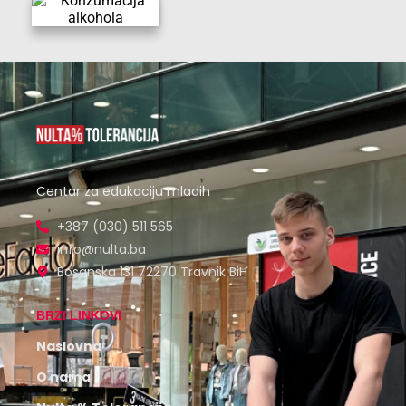
Centar za edukaciju mladih
+387 (030) 511 565
info@nulta.ba
Bosanska 131 72270 Travnik BiH
BRZI LINKOVI
Naslovna
O nama