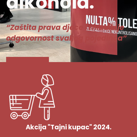
alkohola.
“Zaštita prava djece i mladih je
odgovornost svakog pojedinca”
Vidi više
Akcija "Tajni kupac" 2024.