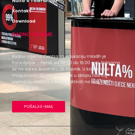
Nulta % Tolerancija
Kontakt
Download
RADNO VRIJEME
Radno vrijeme Centra za edukaciju mladih je
Ponedjeljak – Petak od 08.00 do 16.00 sati. Nalazimo
se na adresi Bosanska 131 Travnik. U koliko niste u
mogućnosti da nas posjetite u sklopu radnog
vremena, možete nas kontaktirati na broj +387
(030) 511 565
POŠALJI E-MAIL