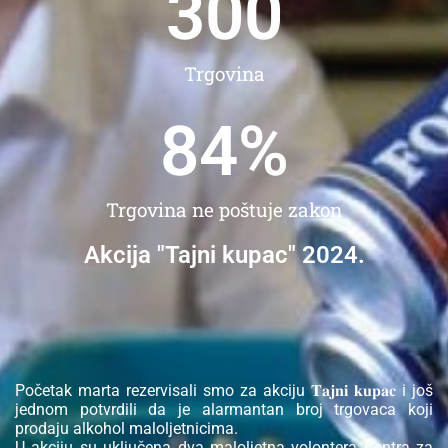
300
Trgovina
84
%
Trgovina ne poštuje zakon
Akcija "Tajni kupac" 2024.
Početak marta rezervisali smo za akciju 𝐓𝐚𝐣𝐧𝐢 𝐤𝐮𝐩𝐚𝐜 i još
jednom potvrdili da je alarmantan broj trgovaca koji
prodaju alkohol maloljetnicima.
U akciju su uključena dva maloljetna volontera Centra za