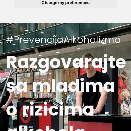
Change my preferences
#PrevencijaAlkoholizma
Razgovarajte
sa mladima
o rizicima