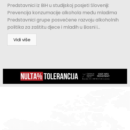
Predstavnici iz BiH u studijskoj posjeti Sloveniji:
Prevencija konzumacije alkohola među mladima
Predstavnici grupe posvećene razvoju alkoholnih
politika za zaštitu djece i mladih u Bosni i...
Vidi više