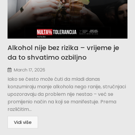
Alkohol nije bez rizika – vrijeme je
da to shvatimo ozbiljno
March 17, 2026
Iako se često može čuti da mladi danas
konzumiraju manje alkohola nego ranije, stručnjaci
upozoravaju da problem nije nestao – već se
promijenio način na koji se manifestuje. Prema
različitim...
Vidi više