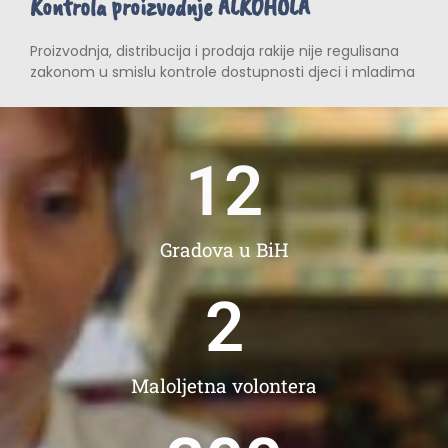
Kontrola proizvodnje ALKOHOLA
Proizvodnja, distribucija i prodaja rakije nije regulisana
zakonom u smislu kontrole dostupnosti djeci i mladima
12
Gradova u BiH
2
Maloljetna volontera