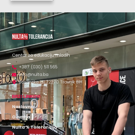
Centar za edukaciju mladih
+387 (030) 511 565
info@nulta.ba
Bosanska 131 72270 Travnik BiH
BRZI LINKOVI
Naslovna
O nama
Nulta % Tolerancija