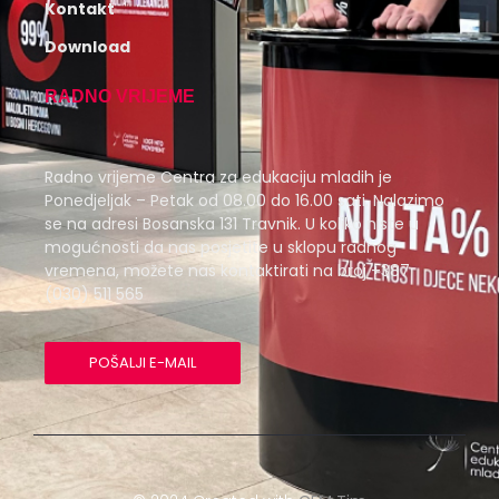
Kontakt
Download
RADNO VRIJEME
Radno vrijeme Centra za edukaciju mladih je
Ponedjeljak – Petak od 08.00 do 16.00 sati. Nalazimo
se na adresi Bosanska 131 Travnik. U koliko niste u
mogućnosti da nas posjetite u sklopu radnog
vremena, možete nas kontaktirati na broj +387
(030) 511 565
POŠALJI E-MAIL