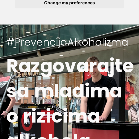
Change my preferences
#PrevencijaAlkoholizma
Razgovarajte
sa mladima
o rizicima