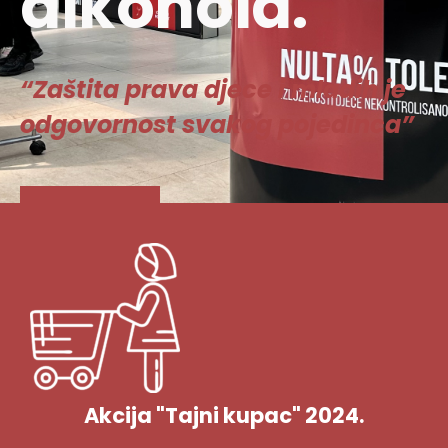
alkohola.
“Zaštita prava djece i mladih je
odgovornost svakog pojedinca”
Vidi više
Akcija "Tajni kupac" 2024.